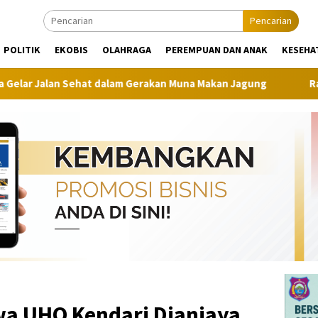
Pencarian
POLITIK
EKOBIS
OLAHRAGA
PEREMPUAN DAN ANAK
KESEHA
at dalam Gerakan Muna Makan Jagung
Raih Juara I Nona I
a UHO Kendari Dianiaya