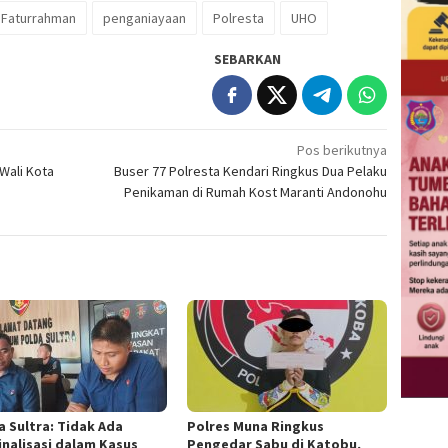
Faturrahman
penganiayaan
Polresta
UHO
SEBARKAN
Pos berikutnya
Wali Kota
Buser 77 Polresta Kendari Ringkus Dua Pelaku
Penikaman di Rumah Kost Maranti Andonohu
a Sultra: Tidak Ada
Polres Muna Ringkus
inalisasi dalam Kasus
Pengedar Sabu di Katobu,