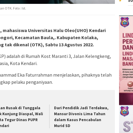
SU
 OTK. Foto : Ist.
), mahasiswa Universitas Halu Oleo(UHO) Kendari
Longori, Kecamatan Baula,. Kabupaten Kolaka,
 tak dikenal (OTK), Sabtu 13 Agustus 2022.
P) adalah di Rumah Kost Maranti 3, Jalan Kelengkeng,
ia, Kota Kendari.
hammad Eka Faturrahman menjelaskan, pihaknya telah
gkap pelaku penganiyaan.
lan Rusak di Tunggala
Dari Pendidik Jadi Terdakwa,
k Kunjung Diaspal, Wali
Mansur Divonis Lima Tahun
ta Tegur Dinas PUPR
dalam Kasus Pencabulan
ndari
Murid SD