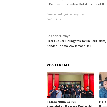
Kendari
Kombes Pol Muhammad Eka 
Penulis: sukrijal dwi aryanto
Editor: kas
Navigasi
Pos sebelumnya
Dirangkaikan Peringatan Tahun Baru Islam, 
pos
Kendari Terima 294 Jamaah Haji
POS TERKAIT
Polres Muna Bekuk
Pold
Komplotan Pencuri Onderdil
Krim