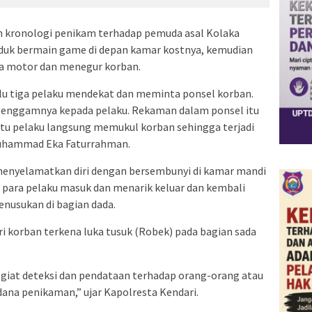
an kronologi penikam terhadap pemuda asal Kolaka
uduk bermain game di depan kamar kostnya, kemudian
a motor dan menegur korban.
alu tiga pelaku mendekat dan meminta ponsel korban.
genggamnya kepada pelaku. Rekaman dalam ponsel itu
atu pelaku langsung memukul korban sehingga terjadi
Muhammad Eka Faturrahman.
nyelamatkan diri dengan bersembunyi di kamar mandi
 para pelaku masuk dan menarik keluar dan kembali
enusukan di bagian dada.
iri korban terkena luka tusuk (Robek) pada bagian sada
 giat deteksi dan pendataan terhadap orang-orang atau
ana penikaman,” ujar Kapolresta Kendari.