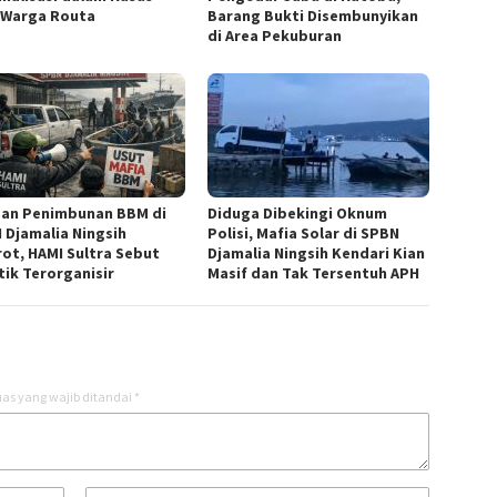
 Warga Routa
Barang Bukti Disembunyikan
di Area Pekuburan
an Penimbunan BBM di
Diduga Dibekingi Oknum
 Djamalia Ningsih
Polisi, Mafia Solar di SPBN
rot, HAMI Sultra Sebut
Djamalia Ningsih Kendari Kian
tik Terorganisir
Masif dan Tak Tersentuh APH
as yang wajib ditandai
*