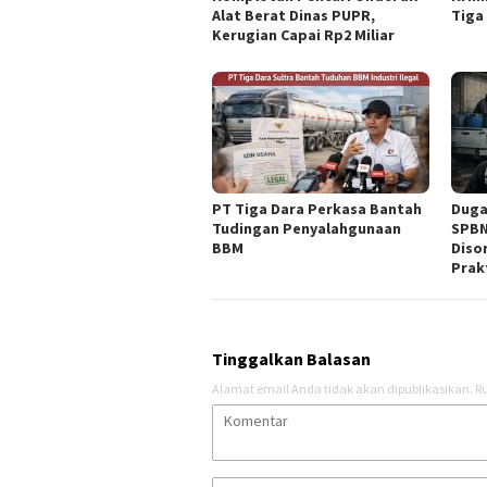
Alat Berat Dinas PUPR,
Tiga
Kerugian Capai Rp2 Miliar
PT Tiga Dara Perkasa Bantah
Duga
Tudingan Penyalahgunaan
SPBN
BBM ‎
Diso
Prak
Tinggalkan Balasan
Alamat email Anda tidak akan dipublikasikan.
Ru