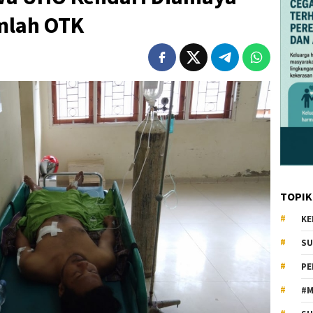
mlah OTK
TOPIK
KE
SU
PE
#M