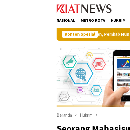
Loncat
tutup
ke
konten
NASIONAL
METRO KOTA
HUKRIM
Perkuat Ketahanan Pangan, Pemkab Muna Gelar Jalan Seh
Konten Spesial
Beranda
Hukrim
Seorang Mahasisw