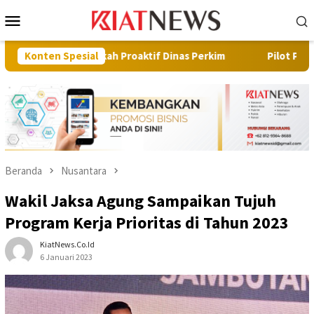
Loncat
Menu
ke
Mobile
konten
angkah Proaktif Dinas Perkim
Konten Spesial
Pilot Project, Kementerian
Beranda
Nusantara
Wakil Jaksa Agung Sampaikan Tujuh
Program Kerja Prioritas di Tahun 2023
KiatNews.co.id
6 Januari 2023