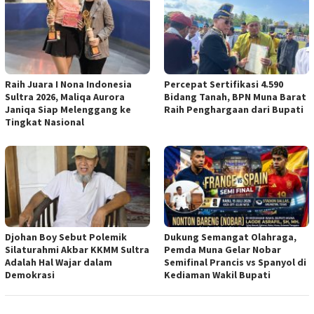
Raih Juara I Nona Indonesia
Percepat Sertifikasi 4.590
Sultra 2026, Maliqa Aurora
Bidang Tanah, BPN Muna Barat
Janiqa Siap Melenggang ke
Raih Penghargaan dari Bupati
Tingkat Nasional
Djohan Boy Sebut Polemik
Dukung Semangat Olahraga,
Silaturahmi Akbar KKMM Sultra
Pemda Muna Gelar Nobar
Adalah Hal Wajar dalam
Semifinal Prancis vs Spanyol di
Demokrasi
Kediaman Wakil Bupati