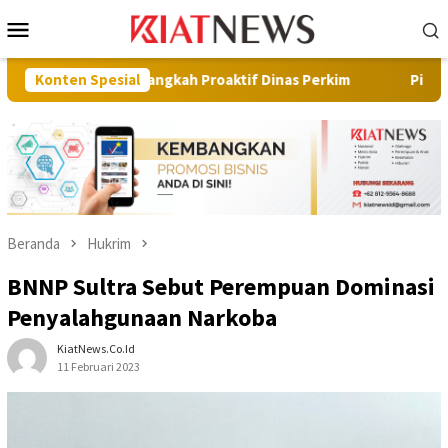
Loncat
Menu
ke
Mobile
konten
asi Langkah Proaktif Dinas Perkim
Konten Spesial
Pilot Project, Kement
Beranda
Hukrim
BNNP Sultra Sebut Perempuan Dominasi
Penyalahgunaan Narkoba
KiatNews.co.id
11 Februari 2023