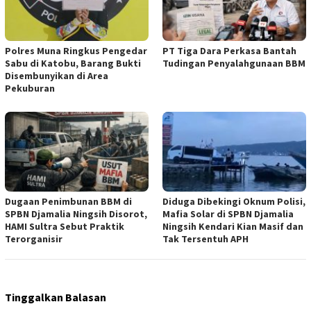
Polres Muna Ringkus Pengedar
PT Tiga Dara Perkasa Bantah
Sabu di Katobu, Barang Bukti
Tudingan Penyalahgunaan BBM
Disembunyikan di Area
Pekuburan
Dugaan Penimbunan BBM di
Diduga Dibekingi Oknum Polisi,
SPBN Djamalia Ningsih Disorot,
Mafia Solar di SPBN Djamalia
HAMI Sultra Sebut Praktik
Ningsih Kendari Kian Masif dan
Terorganisir
Tak Tersentuh APH
Tinggalkan Balasan