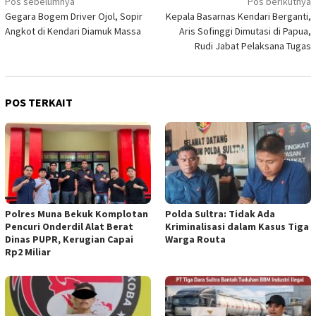
Navigasi
Pos sebelumnya
Pos berikutnya
Gegara Bogem Driver Ojol, Sopir
Kepala Basarnas Kendari Berganti,
pos
Angkot di Kendari Diamuk Massa
Aris Sofinggi Dimutasi di Papua,
Rudi Jabat Pelaksana Tugas
POS TERKAIT
Polres Muna Bekuk Komplotan
Polda Sultra: Tidak Ada
Pencuri Onderdil Alat Berat
Kriminalisasi dalam Kasus Tiga
Dinas PUPR, Kerugian Capai
Warga Routa
Rp2 Miliar