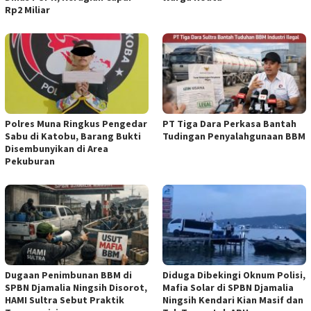
Rp2 Miliar
Polres Muna Ringkus Pengedar
PT Tiga Dara Perkasa Bantah
Sabu di Katobu, Barang Bukti
Tudingan Penyalahgunaan BBM
Disembunyikan di Area
Pekuburan
Dugaan Penimbunan BBM di
Diduga Dibekingi Oknum Polisi,
SPBN Djamalia Ningsih Disorot,
Mafia Solar di SPBN Djamalia
HAMI Sultra Sebut Praktik
Ningsih Kendari Kian Masif dan