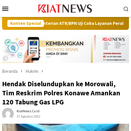
Loncat
Menu
ke
Mobile
konten
 Kementerian ATR/BPN Uji Coba Layanan Peralihan Hak Target Maksi
Konten Spesial
Beranda
Hukrim
Hendak Diselundupkan ke Morowali,
Tim Reskrim Polres Konawe Amankan
120 Tabung Gas LPG
KiatNews.co.id
27 Agustus 2022