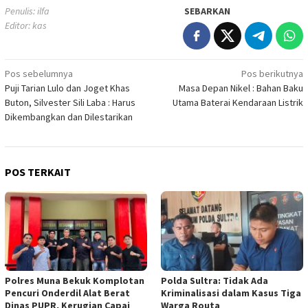
Penulis: ilfa
SEBARKAN
Editor: kas
Navigasi
Pos sebelumnya
Pos berikutnya
Puji Tarian Lulo dan Joget Khas
Masa Depan Nikel : Bahan Baku
pos
Buton, Silvester Sili Laba : Harus
Utama Baterai Kendaraan Listrik
Dikembangkan dan Dilestarikan
POS TERKAIT
Polres Muna Bekuk Komplotan
Polda Sultra: Tidak Ada
Pencuri Onderdil Alat Berat
Kriminalisasi dalam Kasus Tiga
Dinas PUPR, Kerugian Capai
Warga Routa