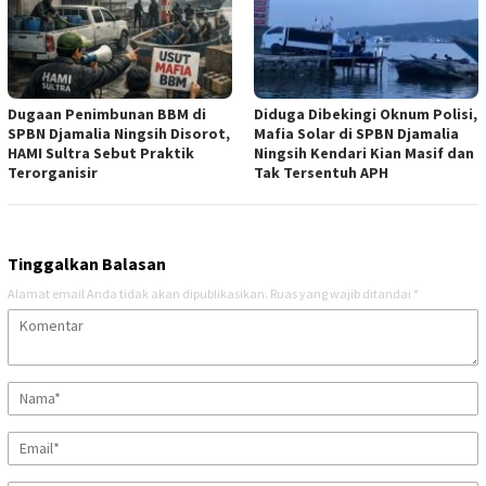
Dugaan Penimbunan BBM di
Diduga Dibekingi Oknum Polisi,
SPBN Djamalia Ningsih Disorot,
Mafia Solar di SPBN Djamalia
HAMI Sultra Sebut Praktik
Ningsih Kendari Kian Masif dan
Terorganisir
Tak Tersentuh APH
Tinggalkan Balasan
Alamat email Anda tidak akan dipublikasikan.
Ruas yang wajib ditandai
*