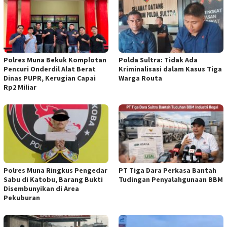
Polres Muna Bekuk Komplotan
Polda Sultra: Tidak Ada
Pencuri Onderdil Alat Berat
Kriminalisasi dalam Kasus Tiga
Dinas PUPR, Kerugian Capai
Warga Routa
Rp2 Miliar
Polres Muna Ringkus Pengedar
PT Tiga Dara Perkasa Bantah
Sabu di Katobu, Barang Bukti
Tudingan Penyalahgunaan BBM
Disembunyikan di Area
Pekuburan