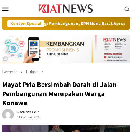
Loncat
Menu
ke
Mobile
konten
at Sinergi Pembangunan, BPN Muna Barat Apresiasi Langkah Proa
Konten Spesial
Beranda
Hukrim
Mayat Pria Bersimbah Darah di Jalan
Pembangunan Merupakan Warga
Konawe
KiatNews.co.id
11 Oktober 2022