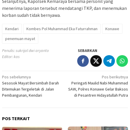
Selanjutnya, Kapolsek Kemaraya bersama personil yang
menerima laporan tersebut mendatangi TKP, dan menemukan
korban sudah tidak bernyawa.
Kendari
Kombes Pol Muhammad Eka Faturrahman
Konawe
penemuan mayat
Penulis: sukrijal dwi aryanto
SEBARKAN
Editor: kas
Navigasi
Pos sebelumnya
Pos berikutnya
Sesosok Mayat Bersimbah Darah
Peringati Maulid Nabi Muhammad
pos
Ditemukan Tergeletak di Jalan
SAW, Polres Konawe Gelar Baksos
Pembangunan, Kendari
di Pesantren Hidayatullah Putra
POS TERKAIT