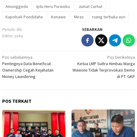
Amonggedo
Iptu Heru Purwoko
Jumat Curhat
Kapolsek Pondidaha
Konawe
Miras
ruang terbuka asri
Penulis: ilfa
SEBARKAN
Editor: azka
Navigasi
Pos sebelumnya
Pos berikutnya
Pentingnya Data Beneficial
Ketua LMP Sultra Himbau Warga
pos
Ownership Cegah Kejahatan
Wawonii Tidak Terprovokasi Demo
Money Laundering
di PT. GKP
POS TERKAIT