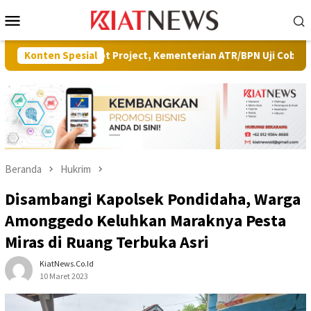
Loncat
Menu
ke
Mobile
konten
Pilot Project, Kementerian ATR/BPN Uji Coba Layanan Peralihan 
Konten Spesial
Beranda
Hukrim
Disambangi Kapolsek Pondidaha, Warga
Amonggedo Keluhkan Maraknya Pesta
Miras di Ruang Terbuka Asri
KiatNews.co.id
10 Maret 2023