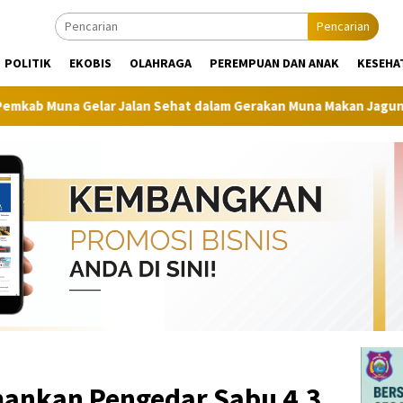
Pencarian
POLITIK
EKOBIS
OLAHRAGA
PEREMPUAN DAN ANAK
KESEHA
alan Sehat dalam Gerakan Muna Makan Jagung
Raih Juar
ankan Pengedar Sabu 4,3