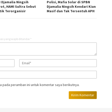
 Djamalia Ningsih
Polisi, Mafia Solar di SPBN
rot, HAMI Sultra Sebut
Djamalia Ningsih Kendari Kian
tik Terorganisir
Masif dan Tak Tersentuh APH
as yang wajib ditandai
*
a pada peramban ini untuk komentar saya berikutnya.