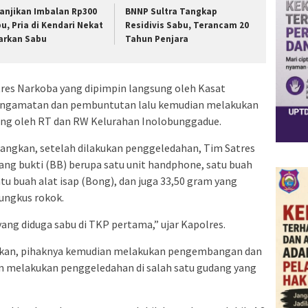
janjikan Imbalan Rp300
BNNP Sultra Tangkap
bu, Pria di Kendari Nekat
Residivis Sabu, Terancam 20
arkan Sabu
Tahun Penjara
tres Narkoba yang dipimpin langsung oleh Kasat
pengamatan dan pembuntutan lalu kemudian melakukan
ung oleh RT dan RW Kelurahan Inolobunggadue.
rangkan, setelah dilakukan penggeledahan, Tim Satres
g bukti (BB) berupa satu unit handphone, satu buah
atu buah alat isap (Bong), dan juga 33,50 gram yang
ungkus rokok.
ang diduga sabu di TKP pertama,” ujar Kapolres.
kan, pihaknya kemudian melakukan pengembangan dan
n melakukan penggeledahan di salah satu gudang yang