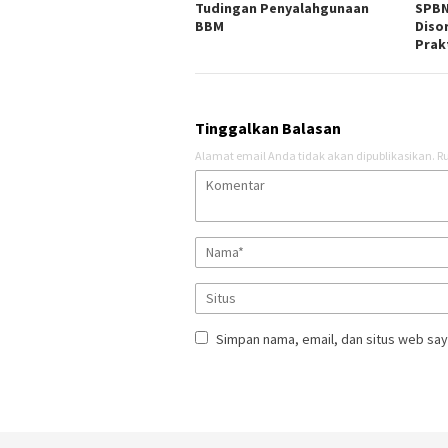
Tudingan Penyalahgunaan
SPBN
BBM ‎
Diso
Prak
Tinggalkan Balasan
Alamat email Anda tidak akan dipublikasikan.
Ru
Simpan nama, email, dan situs web say