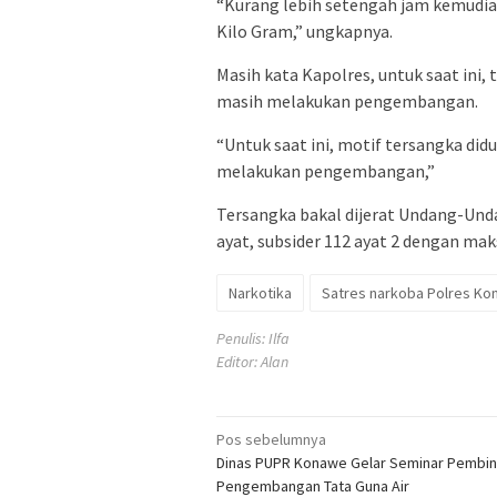
“Kurang lebih setengah jam kemudian,
Kilo Gram,” ungkapnya.
Masih kata Kapolres, untuk saat ini
masih melakukan pengembangan.
“Untuk saat ini, motif tersangka di
melakukan pengembangan,”
Tersangka bakal dijerat Undang-Und
ayat, subsider 112 ayat 2 dengan ma
Narkotika
Satres narkoba Polres K
Penulis: Ilfa
Editor: Alan
Navigasi
Pos sebelumnya
Dinas PUPR Konawe Gelar Seminar Pembi
pos
Pengembangan Tata Guna Air