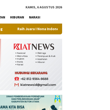
tutup
KAMIS, 6 AGUSTUS 2026
TAN
HIBURAN
NARASI
a I Nona Indonesia Sultra 2026, Maliqa Aurora Janiqa Siap Meleng