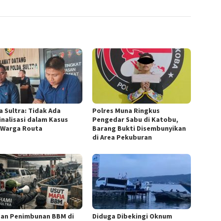
a Sultra: Tidak Ada
Polres Muna Ringkus
inalisasi dalam Kasus
Pengedar Sabu di Katobu,
 Warga Routa
Barang Bukti Disembunyikan
di Area Pekuburan
an Penimbunan BBM di
Diduga Dibekingi Oknum