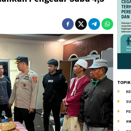
TOPIK
KE
SU
PE
#M