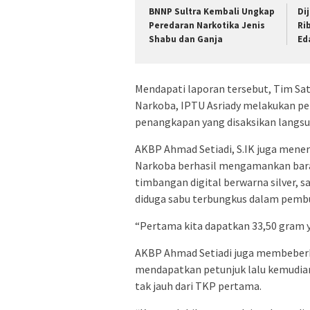
BNNP Sultra Kembali Ungkap
Di
Peredaran Narkotika Jenis
Ri
Shabu dan Ganja
Ed
Mendapati laporan tersebut, Tim Sa
Narkoba, IPTU Asriady melakukan 
penangkapan yang disaksikan langs
AKBP Ahmad Setiadi, S.IK juga mene
Narkoba berhasil mengamankan baran
timbangan digital berwarna silver, s
diduga sabu terbungkus dalam pemb
“Pertama kita dapatkan 33,50 gram y
AKBP Ahmad Setiadi juga membeber
mendapatkan petunjuk lalu kemudia
tak jauh dari TKP pertama.