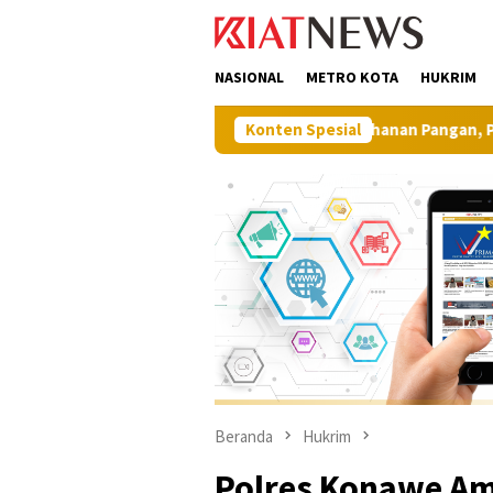
Loncat
tutup
ke
konten
NASIONAL
METRO KOTA
HUKRIM
Perkuat Ketahanan Pangan, Pemkab Muna Gelar J
Konten Spesial
Beranda
Hukrim
Polres Konawe Am