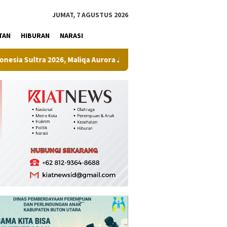
tutup
JUMAT, 7 AGUSTUS 2026
TAN
HIBURAN
NARASI
 Maliqa Aurora Janiqa Siap Melenggang ke Tingkat Nasional