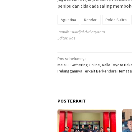
penipu dan tidak ada saling memboho
Agustina
Kendari
Polda Sultra
Penulis: sukrijal dwi aryanto
Editor: kas
Navigasi
Pos sebelumnya
Melalui Gathering Online, Kalla Toyota Bak
pos
Pelanggannya Terkait Berkendara Hemat 
POS TERKAIT