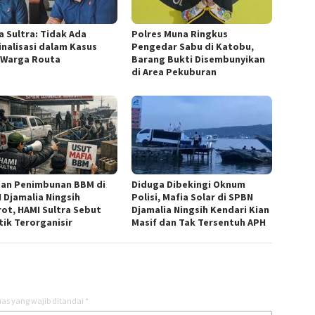
a Sultra: Tidak Ada
Polres Muna Ringkus
inalisasi dalam Kasus
Pengedar Sabu di Katobu,
 Warga Routa
Barang Bukti Disembunyikan
di Area Pekuburan
an Penimbunan BBM di
Diduga Dibekingi Oknum
 Djamalia Ningsih
Polisi, Mafia Solar di SPBN
rot, HAMI Sultra Sebut
Djamalia Ningsih Kendari Kian
tik Terorganisir
Masif dan Tak Tersentuh APH
as yang wajib ditandai
*