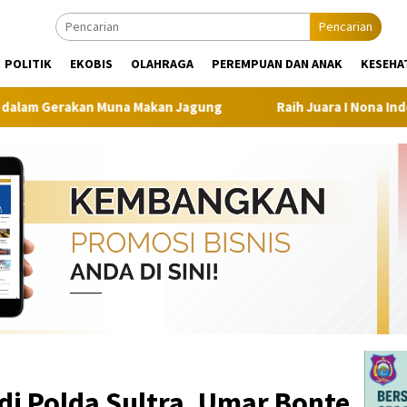
Pencarian
POLITIK
EKOBIS
OLAHRAGA
PEREMPUAN DAN ANAK
KESEHA
a Makan Jagung
Raih Juara I Nona Indonesia Sultra 2026,
 di Polda Sultra, Umar Bonte