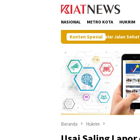
Loncat
tutup
ke
konten
NASIONAL
METRO KOTA
HUKRIM
nan Pangan, Pemkab Muna Gelar Jalan Sehat dalam Gerakan Mun
Konten Spesial
Beranda
Hukrim
Usai Saling Lapor