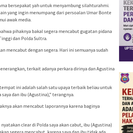
-sama bersepakat yah untuk menyambung silahturahmi.
 lain yang ingin menumpang dari persoalan Umar Bonte
emui awak media.
bahwa pihaknya bakal segera mencabut gugatan pidana
inggi dan Polda Sultra.
kan mencabut dengan segera. Hari ini semuanya sudah
nerangkan, terkait adanya perkara dirinya dan Agustina
empat ini adalah salah satu upaya terbaik beliau untuk
saya dan ibu (Agustina),” terangnya.
knya akan mencabut laporannya karena baginya
 nyatakan clear di Polda saya akan cabut, ibu (Agustina)
akan segera mencabut, karena saya dan ibu tidak ada