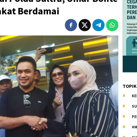
akat Berdamai
TOPIK
KE
SU
PE
#M