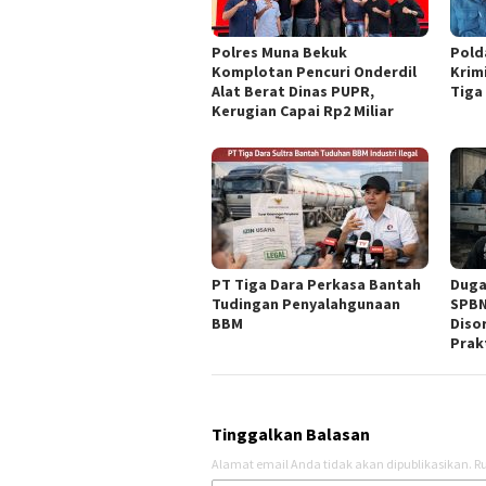
Polres Muna Bekuk
Pold
Komplotan Pencuri Onderdil
Krim
Alat Berat Dinas PUPR,
Tiga
Kerugian Capai Rp2 Miliar
PT Tiga Dara Perkasa Bantah
Duga
Tudingan Penyalahgunaan
SPBN
BBM ‎
Diso
Prak
Tinggalkan Balasan
Alamat email Anda tidak akan dipublikasikan.
Ru